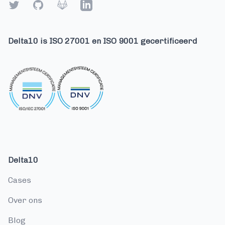
Twitter
GitHub
Gitlab
LinkedIn
Delta10 is ISO 27001 en ISO 9001 gecertificeerd
Delta10
cases
over ons
blog