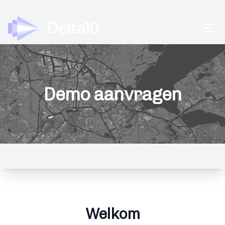
Delta10
Ope
Demo aanvragen
Welkom