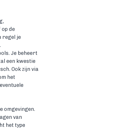
g,
 op de
 regel je
.
ools. Je beheert
tal een kwestie
ch. Ook zijn via
 om het
 eventuele
ke omgevingen.
ragen van
t het type