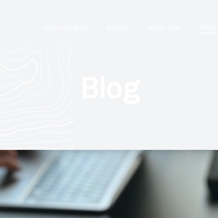
blog
oplossingen
cases
over ons
Blog