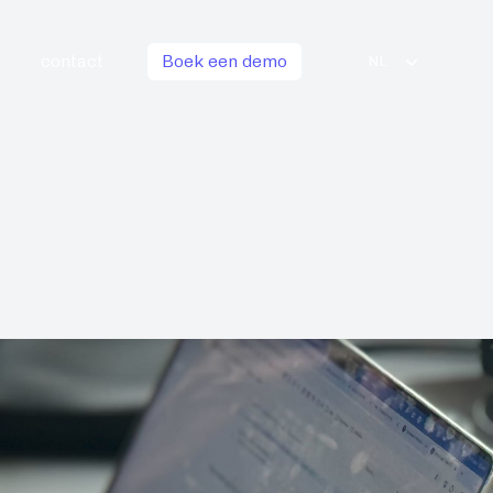
contact
Boek een demo
NL