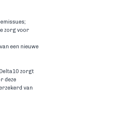
eemissues;
e zorg voor
 van een nieuwe
 Delta10 zorgt
or deze
erzekerd van