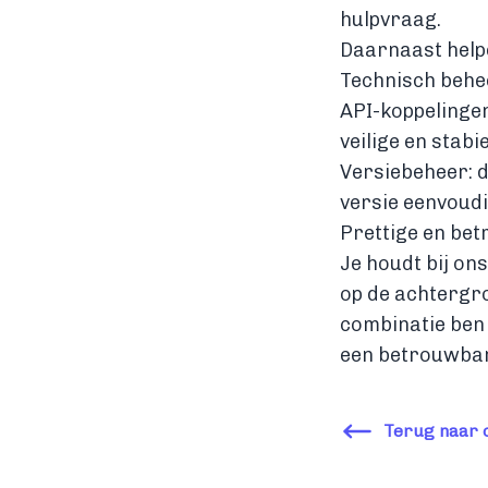
hulpvraag.
Daarnaast helpe
Technisch behe
API-koppelinge
veilige en stabi
Versiebeheer: d
versie eenvoudi
Prettige en b
Je houdt bij on
op de achtergro
combinatie ben
een betrouwbar
Terug naar 