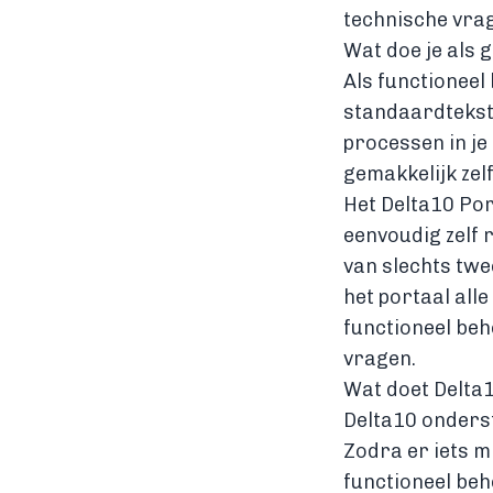
technische vrage
Wat doe je als 
Als functioneel 
standaardtekste
processen in je
gemakkelijk zel
Het Delta10 Por
eenvoudig zelf 
van slechts twe
het portaal all
functioneel beh
vragen.
Wat doet Delta
Delta10 onderst
Zodra er iets m
functioneel be