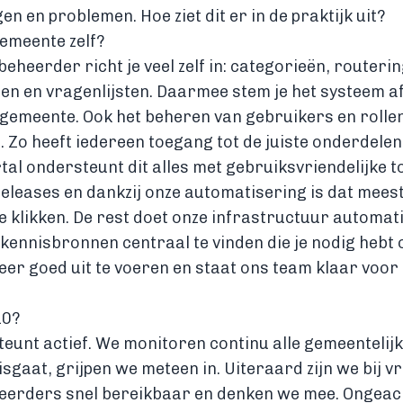
n en problemen. Hoe ziet dit er in de praktijk uit?
gemeente zelf?
beheerder richt je veel zelf in: categorieën, routerin
n en vragenlijsten. Daarmee stem je het systeem af
 gemeente. Ook het beheren van gebruikers en rollen
f. Zo heeft iedereen toegang tot de juiste onderdelen
tal ondersteunt dit alles met gebruiksvriendelijke t
releases en dankzij onze automatisering is dat mees
e klikken. De rest doet onze infrastructuur automatis
e kennisbronnen centraal te vinden die je nodig hebt
eer goed uit te voeren en staat ons team klaar voor
10?
eunt actief. We monitoren continu alle gemeentelij
isgaat, grijpen we meteen in. Uiteraard zijn we bij v
heerders snel bereikbaar en denken we mee. Ongeach