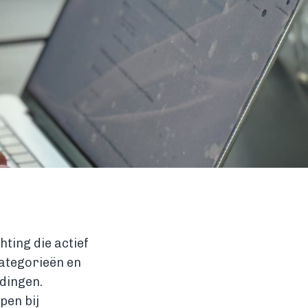
hting die actief
categorieën en
dingen.
pen bij